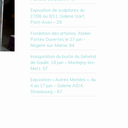
Exposition de sculptures du
27/06 au 8/11, Galerie Izart,
Pont-Aven – 29
Fondation des artistes, Atelier
Portes Ouvertes le 27 juin –
Nogent-sur-Marne, 94
Inauguration du buste du Général
de Gaulle, 18 juin – Montigny-les-
Metz, 57
Exposition « Autres Mondes », du
4 au 17 juin – Galerie AIDA,
Strasbourg – 67