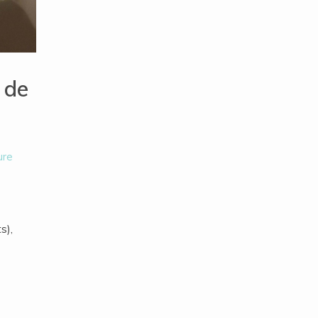
 de
ure
s),