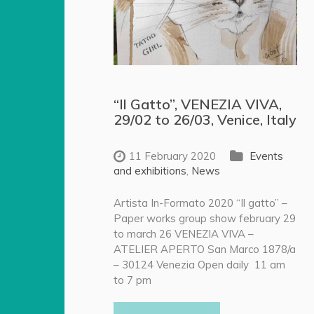
“Il Gatto”, VENEZIA VIVA,
29/02 to 26/03, Venice, Italy
11 February 2020
Events
and exhibitions
,
News
Artista In-Formato 2020 “Il gatto” –
Paper works group show february 29
to march 26 VENEZIA VIVA –
ATELIER APERTO San Marco 1878/a
– 30124 Venezia Open daily 11 am
to 7 pm