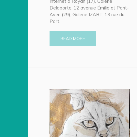
Internet à Royan (17), Galerie
Delaporte, 12 avenue Émilie et Pont-
Aven (29), Galerie IZART, 13 rue du
Port.
READ MORE