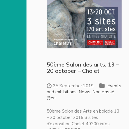
50ème Salon des arts, 13 –
20 october – Cholet
25 September 2019
Events
and exhibitions
,
News
,
Non classé
@en
50ème Salon des Arts en balade 13
– 20 october 2019 3 sites
d’exposition Cholet 49300 infos